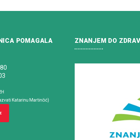
NICA POMAGALA
ZNANJEM DO ZDRA
180
03
2H
azvati Katarinu Martinčić)
E