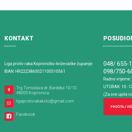
KONTAKT
POSUDIO
048/ 655-
Liga protiv raka Koprivničko-križevačke županije
098/750-6
IBAN: HR2223860021100510561
Radno vrijeme
:
UTORAK: 10 -1
Trg Tomislava dr. Bardeka 10/10
48000 Koprivnica
(Za sve upite n
ligaprotivrakakckz@gmail.com
PROČITAJ VIŠ
Facebook