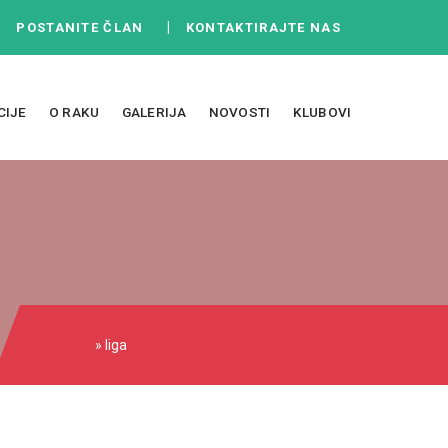
|
|
POSTANITE ČLAN
KONTAKTIRAJTE NAS
CIJE
O RAKU
GALERIJA
NOVOSTI
KLUBOVI
» liga