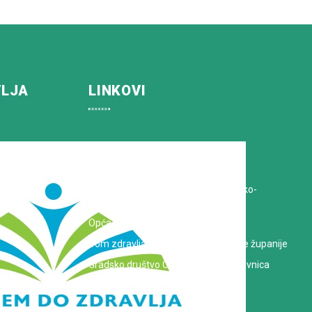
VLJA
LINKOVI
Koprivničko-križevačka županija
Hrvatska Liga protiv raka
Zavod za javno zdravstvo Koprivničko-
križevačke županije
Opća bolnica dr. Tomislav Bardek
Dom zdravlja Koprivničko-križevačke županije
Gradsko društvo Crvenog križa Koprivnica