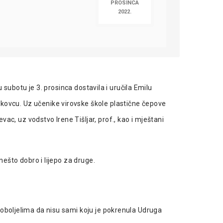
PROSINCA
2022.
u subotu je 3. prosinca dostavila i uručila Emilu
akovcu. Uz učenike virovske škole plastične čepove
vac, uz vodstvo Irene Tišljar, prof., kao i mještani
nešto dobro i lijepo za druge.
oboljelima da nisu sami
koju je pokrenula Udruga