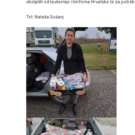
oboljelih od leukemije i limfoma Hrvatske te za potre
Txt: Nataša Sušanj