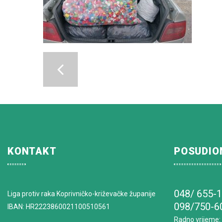
KONTAKT
POSUDIO
048/ 655-
Liga protiv raka Koprivničko-križevačke županije
098/750-6
IBAN: HR2223860021100510561
Radno vrijeme
: