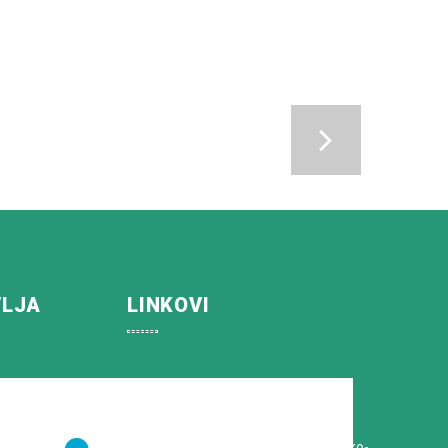
VLJA
LINKOVI
Koprivničko-križevačka županija
Hrvatska Liga protiv raka
Zavod za javno zdravstvo Koprivničko-