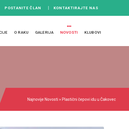
|
|
POSTANITE ČLAN
KONTAKTIRAJTE NAS
CIJE
O RAKU
GALERIJA
NOVOSTI
KLUBOVI
Najnovije
Novosti
» Plastični čepovi idu u Čakovec