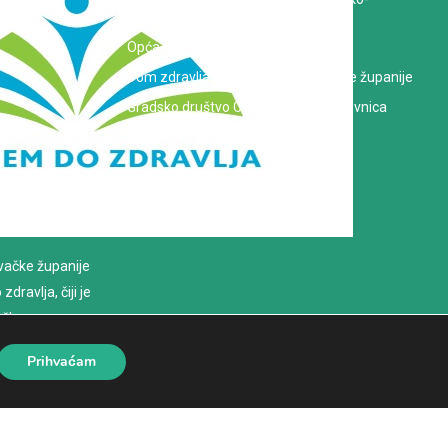
križevačke županije
Opća bolnica dr. Tomislav Bardek
Dom zdravlja Koprivničko-križevačke županije
Gradsko društvo Crvenog križa Koprivnica
evačke županije
dravlja, čiji je
loško
Prihvaćam