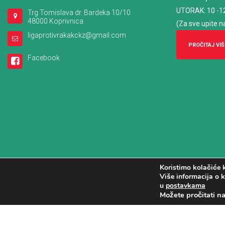
UTORAK: 10 -1
Trg Tomislava dr. Bardeka 10/10
48000 Koprivnica
(Za sve upite n
ligaprotivrakakckz@gmail.com
PROČITAJ VIŠ
Facebook
Koristimo kolačiće k
Više informacija o k
u
postavkama
Možete pročitati n