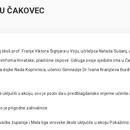
 U ČAKOVEC
 školi prof. Franje Viktora Šignjara u Virju, učiteljica Nataša Sušanj, 
i limfoma Hrvatske, plastične čepove. Udruga svoje sjedište ima u Č
ka dojke
Nada
Koprivnica, učenici Gimnazije
Dr. Ivana Kranjčeva
Đurđe
e uključili u akciju, ovo je poziv da u predblagdansko vrijeme učinite 
čio je prigodne zahvalnice.
ačke županije i Mala liga virovske škole uključile u akciju
Pokažimo 