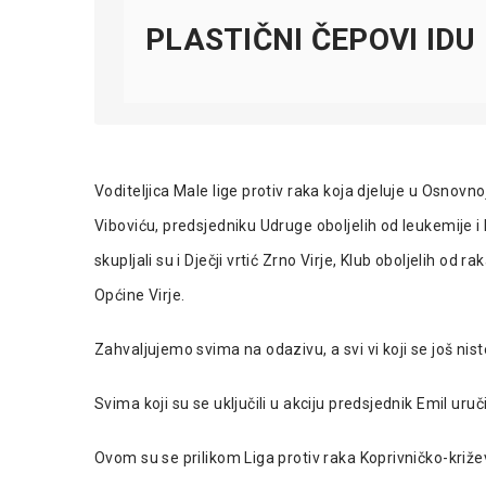
PLASTIČNI ČEPOVI IDU
Voditeljica Male lige protiv raka koja djeluje u Osnovnoj
Viboviću, predsjedniku Udruge oboljelih od leukemije 
skupljali su i Dječji vrtić
Zrno
Virje, Klub oboljelih od ra
Općine Virje.
Zahvaljujemo svima na odazivu, a svi vi koji se još nist
Svima koji su se uključili u akciju predsjednik Emil uru
Ovom su se prilikom Liga protiv raka Koprivničko-križev