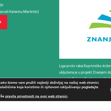
2H
azvati Katarinu Martinčić)
E
Liga protiv raka Koprivničko-križ
uključena je u projekt Znanjem do z
nositelj: Sirius – Centar za psiho
ako bismo vam pružili najbolji doživljaj na našoj web stranici.
savjetovanje
olačićima koje koristimo ili njihovom isključivanju pogledajte
aša
.
pravila privatnosti na ovoj web stranici
PROČITAJ VIŠE