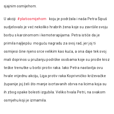
sjajnim osmijehom.
U akciji
#platiosmijehom
koju je podržala i naša Petra Šipuš
sudjelovalo je već nekoliko hrabrih žena koje su završile svoju
borbu s karcinomom i kemoterapijama. Petra ističe da je
primila najljepšu moguću nagradu za svoj rad, jer joj ti
osmijesi čine njeno srce velikim kao kuća, a ona daje tek svoj
mali doprinos u pružanju podrške osobama koje su prošle kroz
teške trenutke u borbi protiv raka. Iako Petra nastavlja ovu
hvale vrijednu akciju, Liga protiv raka Koprivničko-križevačke
županije joj želi što manje iscrtavanih obrva na licima koja su
ih zbog opake bolesti izgubila. Veliko hvala Petri, na svakom
osmjehu koji je izmamila.