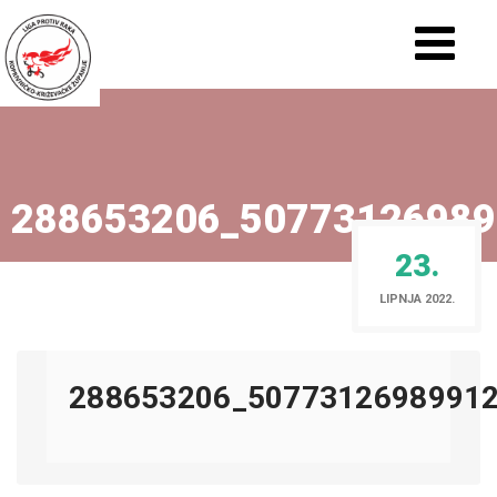
288653206_50773126989
23.
LIPNJA 2022.
288653206_5077312698991