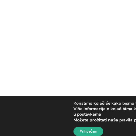
Koristimo kolačiće kako bismo va
Više informacija o kolačićima ko
u
postavkama
Možete pročitati naša
pravila 
Prihvaćam