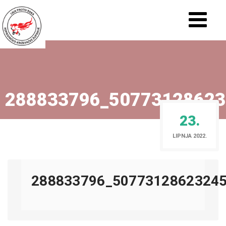
288833796_50773128623
23.
LIPNJA 2022.
288833796_5077312862324