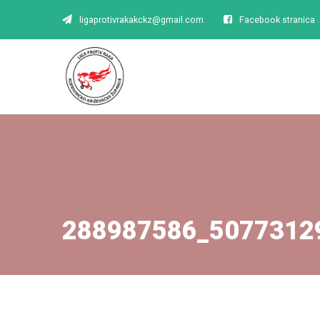
ligaprotivrakakckz@gmail.com
Facebook stranica
288987586_5077312