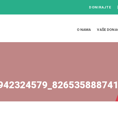
DONIRAJTE
O NAMA
VAŠE DONA
942324579_82653588874