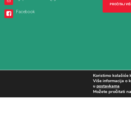
PROČITAJ VIŠ
Facebook
Koristimo kolačiće k
Više informacija o k
u
postavkama
Možete pročitati n