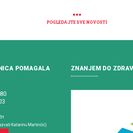
POGLEDAJTE SVE NOVOSTI
NICA POMAGALA
ZNANJEM DO ZDRA
180
03
2H
azvati Katarinu Martinčić)