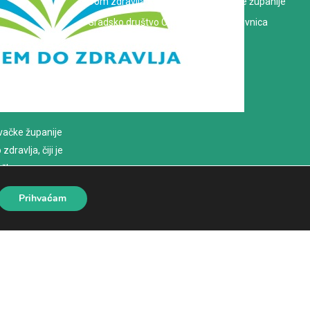
Dom zdravlja Koprivničko-križevačke županije
Gradsko društvo Crvenog križa Koprivnica
evačke županije
dravlja, čiji je
loško
Prihvaćam