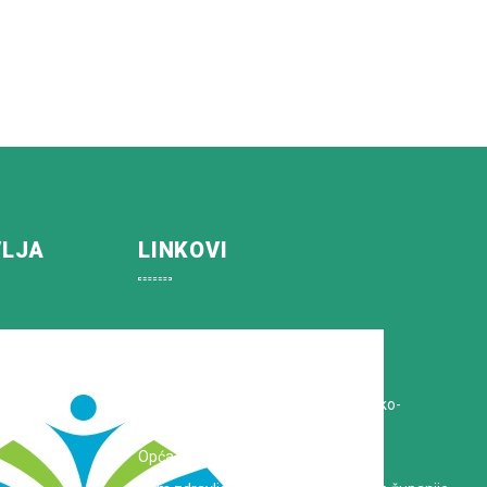
VLJA
LINKOVI
Koprivničko-križevačka županija
Hrvatska Liga protiv raka
Zavod za javno zdravstvo Koprivničko-
križevačke županije
Opća bolnica dr. Tomislav Bardek