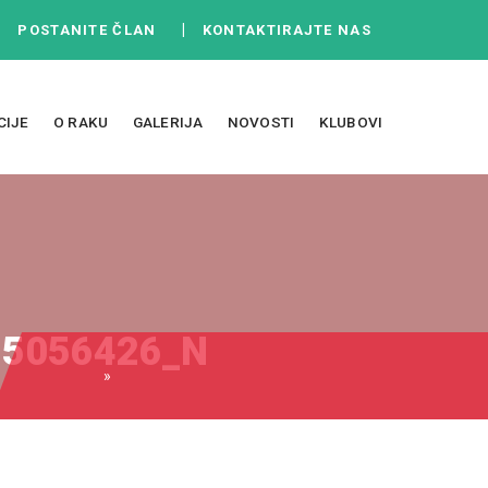
|
|
POSTANITE ČLAN
KONTAKTIRAJTE NAS
CIJE
O RAKU
GALERIJA
NOVOSTI
KLUBOVI
15056426_N
»
288987586_5077312942324579_8265358887415056426_n