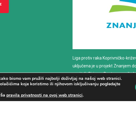
E
Liga protiv raka Koprivničko-križ
uključena je u projekt Znanjem do z
nositelj: Sirius – Centar za psiho
ako bismo vam pružili najbolji doživljaj na našoj web stranici.
savjetovanje
olačićima koje koristimo ili njihovom isključivanju pogledajte
aša
.
pravila privatnosti na ovoj web stranici
PROČITAJ VIŠE