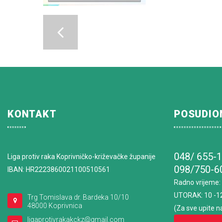
KONTAKT
POSUDIO
048/ 655-
Liga protiv raka Koprivničko-križevačke županije
098/750-6
IBAN: HR2223860021100510561
Radno vrijeme
:
UTORAK: 10 -1
Trg Tomislava dr. Bardeka 10/10
48000 Koprivnica
(Za sve upite n
ligaprotivrakakckz@gmail.com