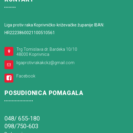
Liga protiv raka Koprivničko-križevačke županije IBAN:
HR2223860021100510561
Trg Tomislava dr. Bardeka 10/10
48000 Koprivnica
ligaprotivrakakckz@gmail.com
Facebook
POSUDIONICA POMAGALA
048/ 655-180
098/750-603