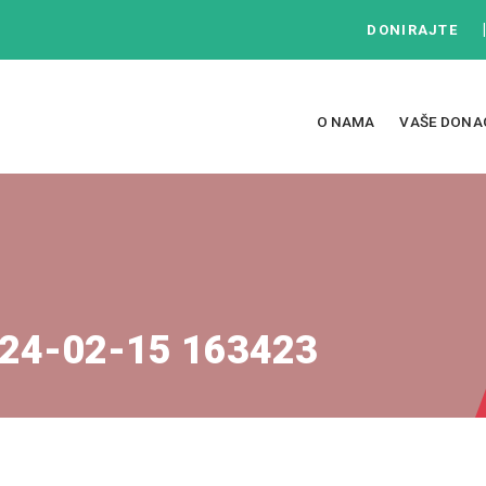
DONIRAJTE
O NAMA
VAŠE DONA
24-02-15 163423