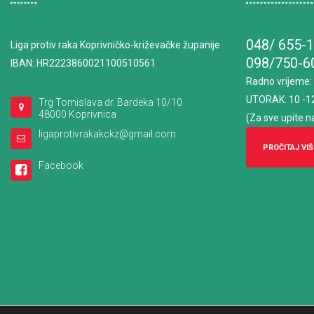
048/ 655-
Liga protiv raka Koprivničko-križevačke županije
098/750-6
IBAN: HR2223860021100510561
Radno vrijeme
:
UTORAK: 10 -1
Trg Tomislava dr. Bardeka 10/10
48000 Koprivnica
(Za sve upite n
ligaprotivrakakckz@gmail.com
PROČITAJ VIŠ
Facebook