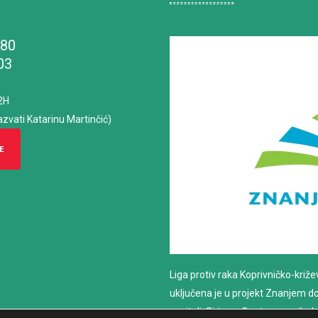
180
03
2H
azvati Katarinu Martinčić)
E
Liga protiv raka Koprivničko-križ
uključena je u projekt Znanjem do z
nositelj: Sirius – Centar za psiho