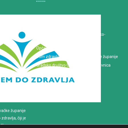
Koprivničko-križevačka županija
Hrvatska Liga protiv raka
Zavod za javno zdravstvo Koprivničko-
križevačke županije
Opća bolnica dr. Tomislav Bardek
Dom zdravlja Koprivničko-križevačke županije
Gradsko društvo Crvenog križa Koprivnica
evačke županije
dravlja, čiji je
loško