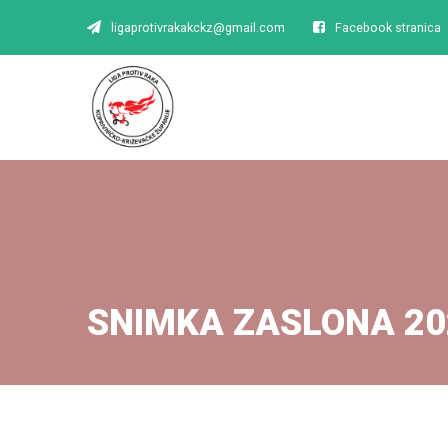
ligaprotivrakakckz@gmail.com
Facebook stranica
SNIMKA ZASLONA 20