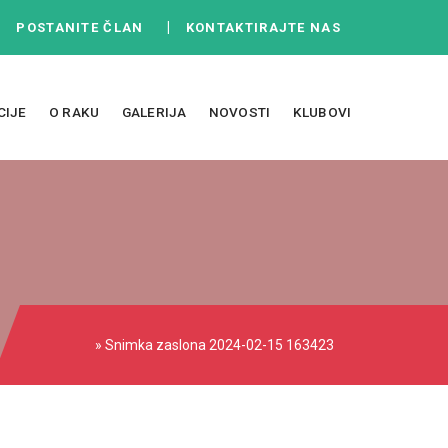
|
|
POSTANITE ČLAN
KONTAKTIRAJTE NAS
CIJE
O RAKU
GALERIJA
NOVOSTI
KLUBOVI
» Snimka zaslona 2024-02-15 163423