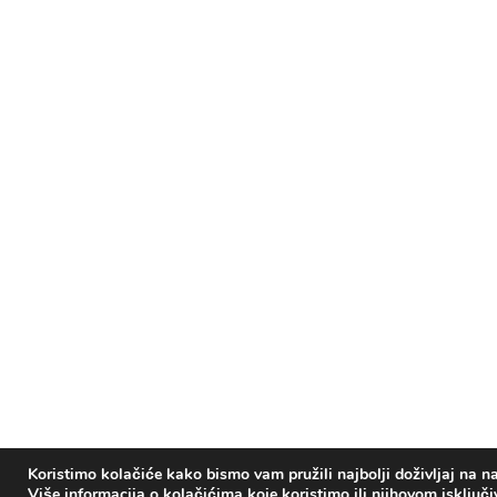
Koristimo kolačiće kako bismo vam pružili najbolji doživljaj na na
Više informacija o kolačićima koje koristimo ili njihovom isključ