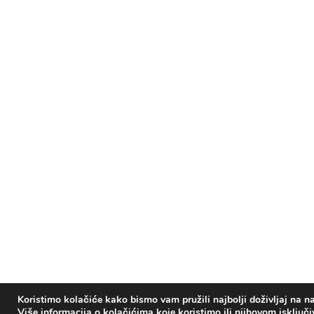
Koristimo kolačiće kako bismo vam pružili najbolji doživljaj na na
Više informacija o kolačićima koje koristimo ili njihovom isključ