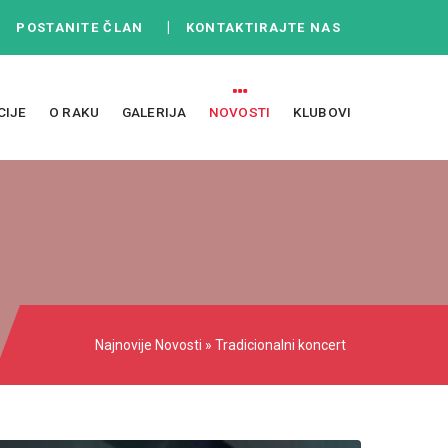
|
|
POSTANITE ČLAN
KONTAKTIRAJTE NAS
CIJE
O RAKU
GALERIJA
NOVOSTI
KLUBOVI
Najnovije
Novosti
» Tradicionalni koncert