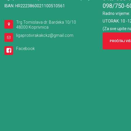
098/750-6
IBAN: HR2223860021100510561
Radno vrijeme
:
UTORAK: 10 -1
Trg Tomislava dr. Bardeka 10/10
48000 Koprivnica
(Za sve upite n
ligaprotivrakakckz@gmail.com
PROČITAJ VIŠ
Facebook