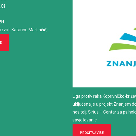
03
2H
azvati Katarinu Martinčić)
E
Liga protiv raka Koprivničko-križ
uključena je u projekt Znanjem do z
nositelj: Sirius – Centar za psiho
savjetovanje
PROČITAJ VIŠE