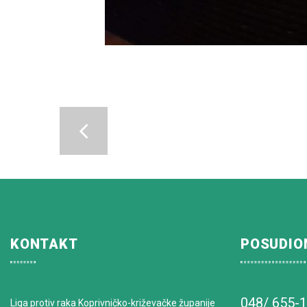
KONTAKT
POSUDIO
048/ 655-
Liga protiv raka Koprivničko-križevačke županije