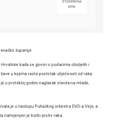
STUDENOGA
2018.
iževačke županije.
 Hrvatske kada se govori o podacima oboljelih i
žave u kojima raste postotak izlječivosti od raka.
 je u protekloj godini naglasak stavila na mlade,
vala je u nastupu Puhačkog orkestra DVD-a Virje, a
a namijenjen je borbi protiv raka.