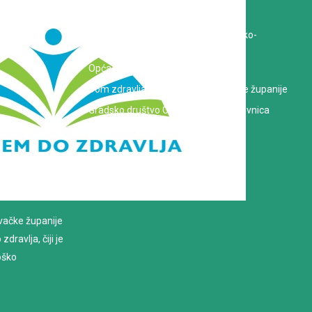
Hrvatska Liga protiv raka
Zavod za javno zdravstvo Koprivničko-
križevačke županije
Opća bolnica dr. Tomislav Bardek
Dom zdravlja Koprivničko-križevačke županije
Gradsko društvo Crvenog križa Koprivnica
evačke županije
dravlja, čiji je
loško