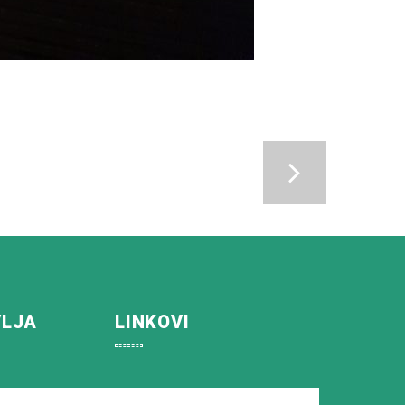
VLJA
LINKOVI
Koprivničko-križevačka županija