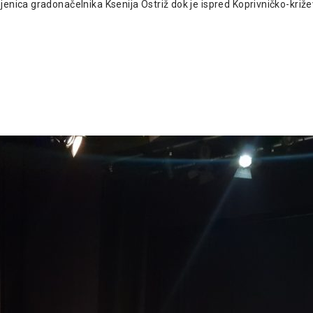
jenica gradonačelnika Ksenija Ostriž dok je ispred Koprivničko-kri