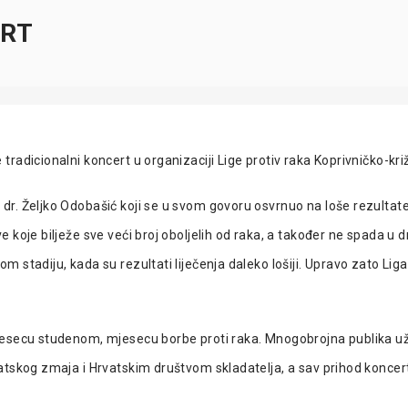
ERT
radicionalni koncert u organizaciji Lige protiv raka Koprivničko-kr
r. Željko Odobašić koji se u svom govoru osvrnuo na loše rezultate
koje bilježe sve veći broj oboljelih od raka, a također ne spada u dr
stadiju, kada su rezultati liječenja daleko lošiji. Upravo zato Liga
jesecu studenom, mjesecu borbe proti raka. Mnogobrojna publika uži
atskog zmaja i Hrvatskim društvom skladatelja, a sav prihod koncert