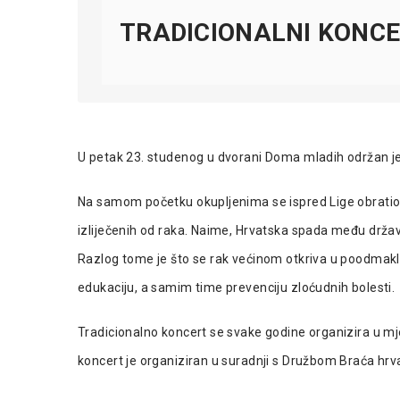
TRADICIONALNI KONC
U petak 23. studenog u dvorani Doma mladih održan je t
Na samom početku okupljenima se ispred Lige obratio d
izliječenih od raka. Naime, Hrvatska spada među države 
Razlog tome je što se rak većinom otkriva u poodmaklom 
edukaciju, a samim time prevenciju zloćudnih bolesti.
Tradicionalno koncert se svake godine organizira u m
koncert je organiziran u suradnji s Družbom Braća hrv