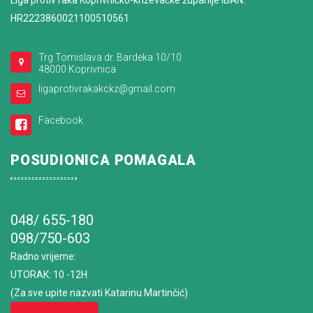
Liga protiv raka Koprivničko-križevačke županije IBAN:
HR2223860021100510561
Trg Tomislava dr. Bardeka 10/10
48000 Koprivnica
ligaprotivrakakckz@gmail.com
Facebook
POSUDIONICA POMAGALA
048/ 655-180
098/750-603
Radno vrijeme
:
UTORAK: 10 -12H
(Za sve upite nazvati Katarinu Martinčić)