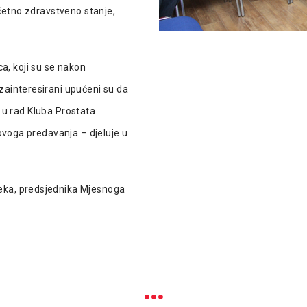
očetno zdravstveno stanje,
, koji su se nakon
zainteresirani upućeni su da
se u rad Kluba Prostata
 ovoga predavanja – djeluje u
eka, predsjednika Mjesnoga