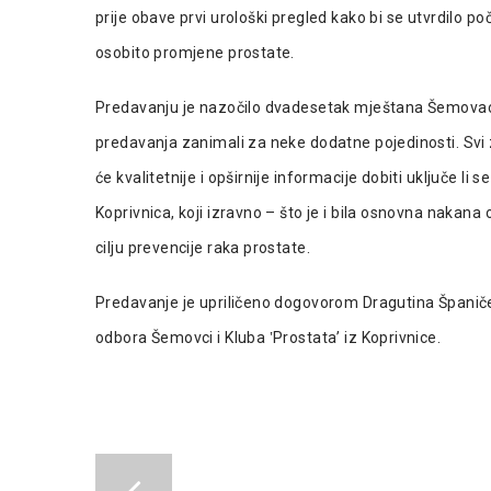
prije obave prvi urološki pregled kako bi se utvrdilo p
osobito promjene prostate.
Predavanju je nazočilo dvadesetak mještana Šemovaca
predavanja zanimali za neke dodatne pojedinosti. Svi 
će kvalitetnije i opširnije informacije dobiti uključe li 
Koprivnica, koji izravno – što je i bila osnovna nakana
cilju prevencije raka prostate.
Predavanje je upriličeno dogovorom Dragutina Španič
odbora Šemovci i Kluba ‛Prostata’ iz Koprivnice.