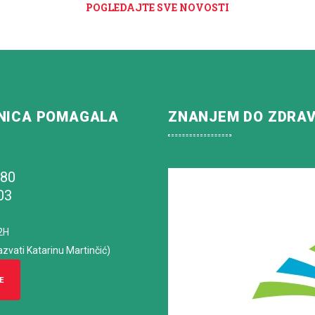
POGLEDAJTE SVE NOVOSTI
NICA POMAGALA
ZNANJEM DO ZDRA
180
03
2H
azvati Katarinu Martinčić)
E