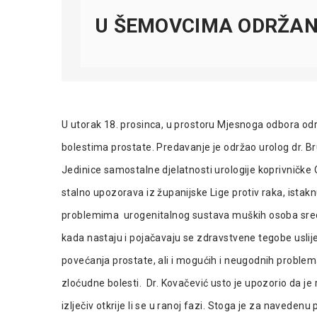
U ŠEMOVCIMA ODRŽAN
U utorak 18. prosinca, u prostoru Mjesnoga odbora od
bolestima prostate. Predavanje je održao urolog dr. B
Jedinice samostalne djelatnosti urologije koprivničke 
stalno upozorava iz županijske Lige protiv raka, ista
problemima urogenitalnog sustava muških osoba srednj
kada nastaju i pojačavaju se zdravstvene tegobe usl
povećanja prostate, ali i mogućih i neugodnih proble
zloćudne bolesti. Dr. Kovačević usto je upozorio da je r
izlječiv otkrije li se u ranoj fazi. Stoga je za naveden