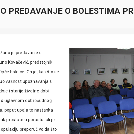
O PREDAVANJE O BOLESTIMA P
ržano je predavanje o
runo Kovačević, predstojnik
Opće bolnice. On je, kao što se
knuo važnost upoznavanja s
e i starije životne dobi,
ijed uglavnom dobroćudnog
ma, poput upala te nastanka
ak prostate u porastu, ali je
u populaciju preporučivo da što