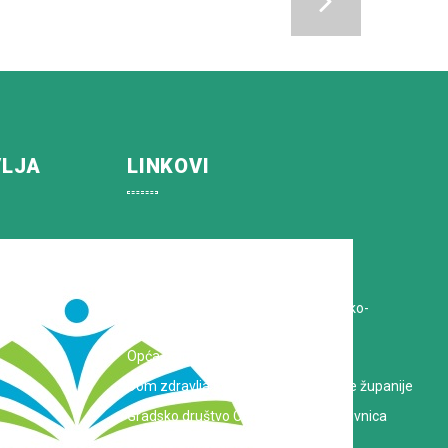
VLJA
LINKOVI
Koprivničko-križevačka županija
Hrvatska Liga protiv raka
Zavod za javno zdravstvo Koprivničko-
križevačke županije
Opća bolnica dr. Tomislav Bardek
Dom zdravlja Koprivničko-križevačke županije
Gradsko društvo Crvenog križa Koprivnica