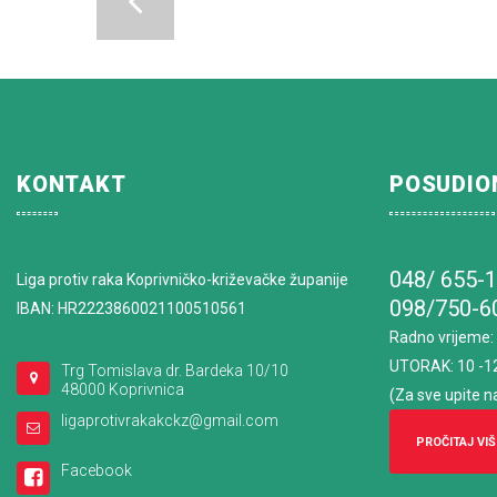
KONTAKT
POSUDIO
048/ 655-
Liga protiv raka Koprivničko-križevačke županije
098/750-6
IBAN: HR2223860021100510561
Radno vrijeme
:
UTORAK: 10 -1
Trg Tomislava dr. Bardeka 10/10
48000 Koprivnica
(Za sve upite n
ligaprotivrakakckz@gmail.com
PROČITAJ VIŠ
Facebook