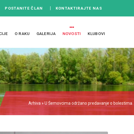
|
|
POSTANITE ČLAN
KONTAKTIRAJTE NAS
CIJE
O RAKU
GALERIJA
NOVOSTI
KLUBOVI
Arhiva
» U Šemovcima održano predavanje o bolestima
prostate